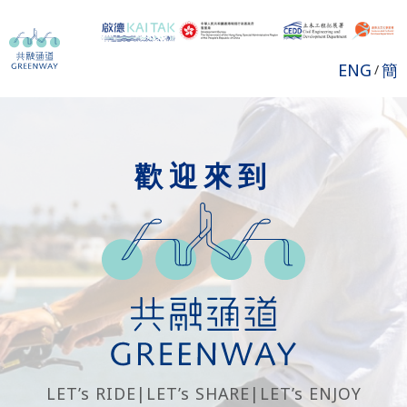
ENG
簡
/
歡迎來到
LET’s RIDE
|
LET’s SHARE
|
LET’s ENJOY